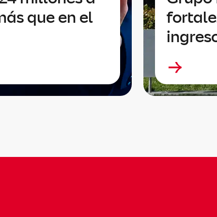
más que en el
fortale
ingres