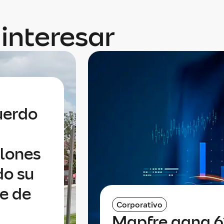
interesar
uerdo
llones
do su
te de
Corporativo
Mapfre gana 6