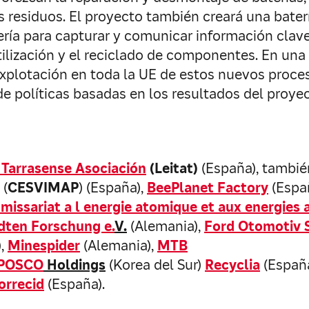
residuos. El proyecto también creará una batería
ría para capturar y comunicar información clave a
ilización y el reciclado de componentes. En una f
 explotación en toda la UE de estos nuevos proce
políticas basadas en los resultados del proyect
Tarrasense Asociación
(Leitat)
(España), tambi
(
CESVIMAP
) (España),
BeePlanet Factory
(Espa
issariat a l energie atomique et aux energies 
dten Forschung e.
V.
(Alemania),
Ford Otomotiv 
),
Minespider
(Alemania),
MTB
POSCO
Holdings
(Korea del Sur)
Recyclia
(Españ
orrecid
(España).