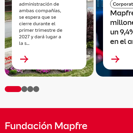
administración de
Corporat
ambas compañías,
Mapfr
se espera que se
millone
cierre durante el
primer trimestre de
un 9,4
2027 y dará lugar a
en el 
la s...
Fundación Mapfre