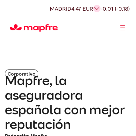
MADRID
4.47 EUR
-0.01 (-0.18)
Accionistas e Inversores
Corporativo
Mapfre, la
aseguradora
española con mejor
reputación
Redacción Mapfre