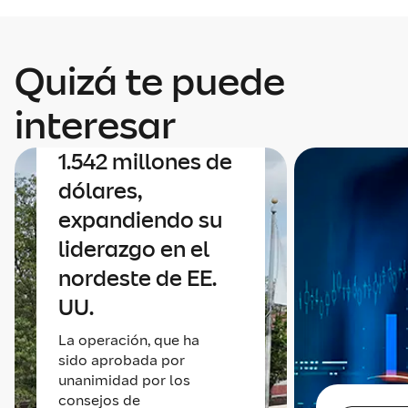
Corporativo
Mapfre anuncia
Quizá te puede
un acuerdo para
adquirir Safety
interesar
Insurance por
1.542 millones de
dólares,
expandiendo su
liderazgo en el
nordeste de EE.
UU.
La operación, que ha
sido aprobada por
unanimidad por los
consejos de