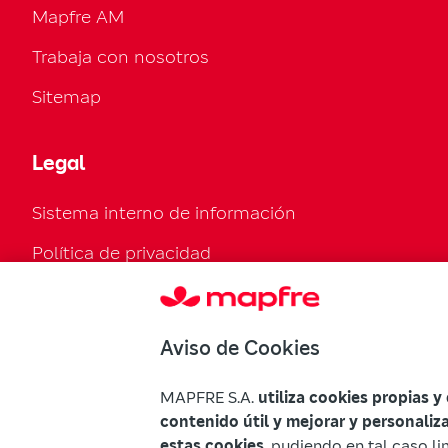
Mapfre AM
Trabaja con nosotros
Sitemap
Legal
Sistema interno de información
Política de privacidad
Política de cookies
Configurar cookies
Aviso de Cookies
Normativa legal
MAPFRE S.A.
utiliza cookies propias y
Declaración de accesibilidad
contenido útil y mejorar y personaliz
estas cookies
, pudiendo en tal caso li