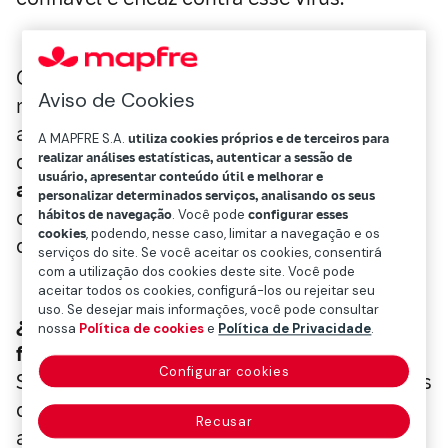
O que parece não ter fim é a cadeia de
Aviso de Cookies
rumores e
notícias falsas
, muitas delas com
a finalidade de desinformar os cidadãos,
A MAPFRE S.A.
utiliza cookies próprios e de terceiros para
despejadas nas redes sociais e
por meio de
realizar análises estatísticas, autenticar a sessão de
usuário, apresentar conteúdo útil e melhorar e
aplicativos como WhatsApp e Telegram
, e
personalizar determinados serviços, analisando os seus
que alcançam uma porcentagem muito alta
hábitos de navegação
. Você pode
configurar esses
cookies
, podendo, nesse caso, limitar a navegação e os
da população.
serviços do site. Se você aceitar os cookies, consentirá
com a utilização dos cookies deste site. Você pode
aceitar todos os cookies, configurá-los ou rejeitar seu
uso. Se desejar mais informações, você pode consultar
¿Qual é o sentido de espalhar notícias
nossa
Política de cookies
e
Política de Privacidade
.
falsas, desinformadas ou maliciosas?
Configurar cookies
Sempre existem interesses sombrios por trás
dessas iniciativas, do interesse político ao
Recusar
alarme social, ou mesmo fazer negócios