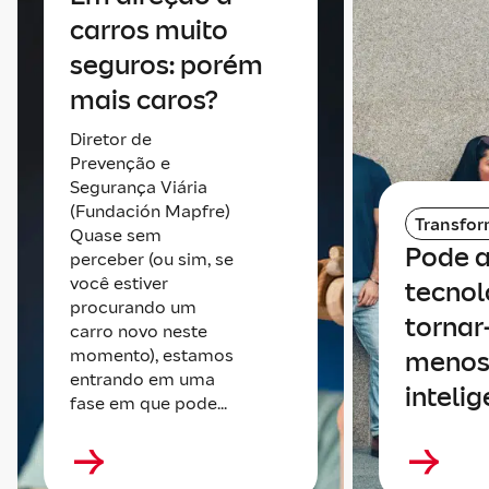
carros muito
seguros: porém
mais caros?
Diretor de
Prevenção e
Segurança Viária
(Fundación Mapfre)
Transfo
Quase sem
Pode 
perceber (ou sim, se
você estiver
tecnol
procurando um
tornar
carro novo neste
momento), estamos
meno
entrando em uma
inteli
fase em que pode...