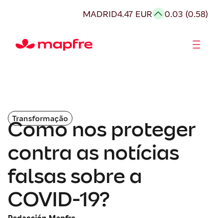
MADRID
4.47 EUR
0.03 (0.58)
Acionistas e Investidores
Governança Corporativa
Transformação
Como nos proteger
contra as notícias
falsas sobre a
COVID-19?
Redacción Mapfre