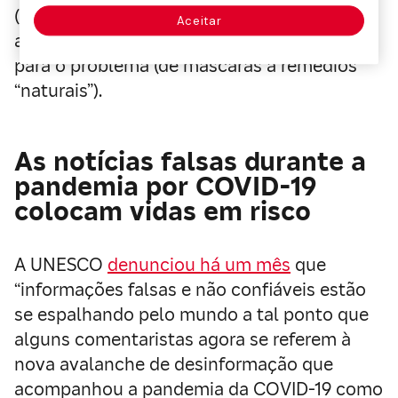
(antiéticos) às custas de pessoas que
Aceitar
acreditam estar adquirindo uma solução
para o problema (de máscaras a remédios
“naturais”).
As notícias falsas durante a
pandemia por COVID-19
colocam vidas em risco
A UNESCO
denunciou há um mês
que
“informações falsas e não confiáveis estão
se espalhando pelo mundo a tal ponto que
alguns comentaristas agora se referem à
nova avalanche de desinformação que
acompanhou a pandemia da COVID-19 como