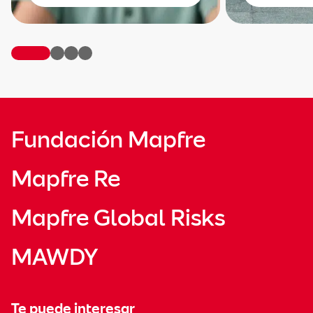
Fundación Mapfre
Mapfre Re
Mapfre Global Risks
MAWDY
Te puede interesar