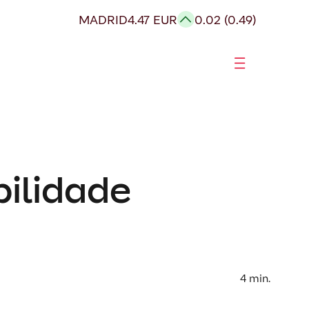
MADRID
4.47 EUR
0.02 (0.49)
bilidade
4
min.