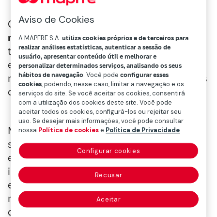
Aviso de Cookies
O
seguro
tem sua razão de ser na
gestão de
riscos
. E ele tenta oferecer soluções para
A MAPFRE S.A.
utiliza cookies próprios e de terceiros para
realizar análises estatísticas, autenticar a sessão de
todos aqueles que sofreram danos, mesmo
usuário, apresentar conteúdo útil e melhorar e
em situações em que a quantificação de
personalizar determinados serviços, analisando os seus
hábitos de navegação
. Você pode
configurar esses
riscos é, às vezes, um desafio, como eventos
cookies
, podendo, nesse caso, limitar a navegação e os
catastróficos ou riscos cibernéticos.
serviços do site. Se você aceitar os cookies, consentirá
com a utilização dos cookies deste site. Você pode
aceitar todos os cookies, configurá-los ou rejeitar seu
uso. Se desejar mais informações, você pode consultar
Mas há momentos em que o setor de
nossa
Política de cookies
e
Política de Privacidade
.
seguros não tem capacidade para realizar
Configurar cookies
essa tarefa sozinho. Por exemplo, é
impossível para as seguradoras modelarem
Recusar
e precificarem o risco de interrupção dos
negócios devido a uma pandemia, uma vez
Aceitar
que esse risco está diretamente relacionado