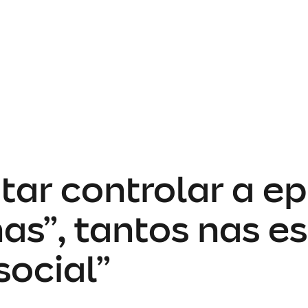
tar controlar a e
as”, tantos nas e
social”