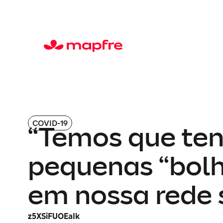
COVID-19
“Temos que ten
pequenas “bolh
em nossa rede 
z5XSiFUOEaIk