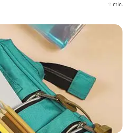
11
min.