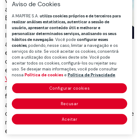
vozes de referência sobre
Aviso de Cookies
assuntos tecnológicos na
A MAPFRE S.A.
utiliza cookies próprios e de terceiros para
Espanha. Professor de
realizar análises estatísticas, autenticar a sessão de
Inovação e Tecnologia na
usuário, apresentar conteúdo útil e melhorar e
personalizar determinados serviços, analisando os seus
IE Business School há 30
hábitos de navegação
. Você pode
configurar esses
anos, também presta assessoria a empresas
cookies
, podendo, nesse caso, limitar a navegação e os
e colabora com vários meios de
serviços do site. Se você aceitar os cookies, consentirá
com a utilização dos cookies deste site. Você pode
comunicação. De sua posição como
aceitar todos os cookies, configurá-los ou rejeitar seu
especialista em inovação, em seu livro
uso. Se desejar mais informações, você pode consultar
nossa
Política de cookies
e
Política de Privacidade
.
Vivendo no futuro
antecipava algumas
mudanças com um amplo horizonte, que
Configurar cookies
foram aceleradas pela pandemia e que
agora parecem quase imediatas. Falamos
Recusar
com ele sobre essas mudanças a respeito de
Aceitar
mobilidade, meio ambiente, saúde e
educação.