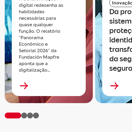
Inovaçã
digital redesenha as
Da pro
habilidades
necessárias para
sistem
quase qualquer
proteç
função. O relatório
“Panorama
identi
Econômico e
trans
Setorial 2026” da
Fundación Mapfre
da seg
aponta que a
seguro
digitalização...