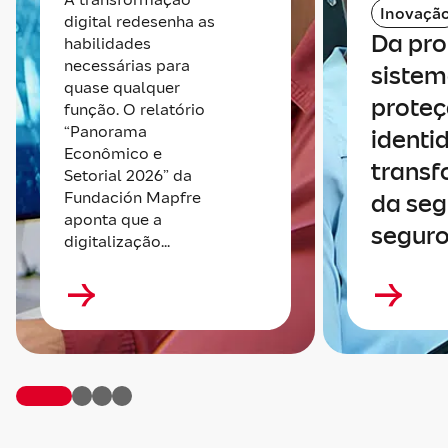
Inovaçã
digital redesenha as
Da pro
habilidades
necessárias para
sistem
quase qualquer
proteç
função. O relatório
“Panorama
identi
Econômico e
trans
Setorial 2026” da
Fundación Mapfre
da seg
aponta que a
seguro
digitalização...