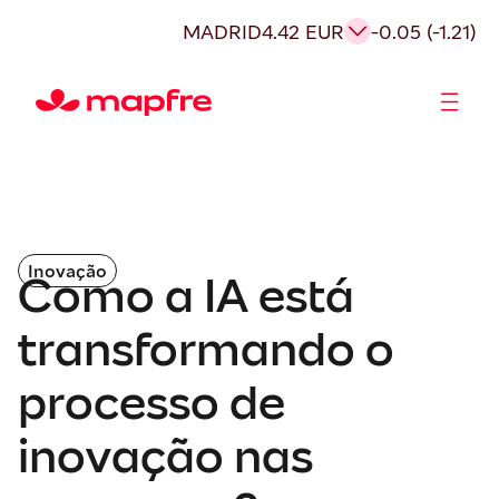
MADRID
4.42 EUR
-0.05 (-1.21)
Acionistas e Investidores
Governança Corporativa
Inovação
Como a IA está
transformando o
processo de
inovação nas