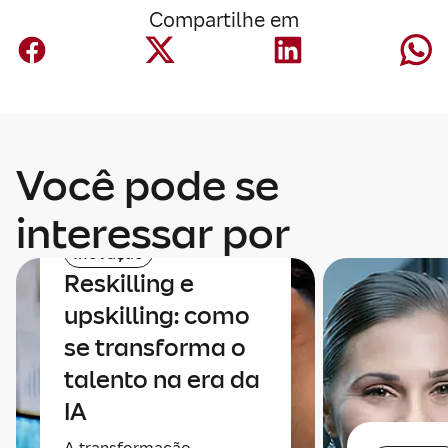
Compartilhe em
Você pode se
interessar por
Inovação
Reskilling e
upskilling: como
se transforma o
talento na era da
IA
A transformação