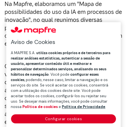
Na Mapfre, elaboramos um "Mapa de
possibilidades do uso da IA em processos de
inovação", no qual reunimos diversas
possibilidades com base em artigos,
documentos acadêmicos, apresentações em
Aviso de Cookies
eventos e nossa própria pesquisa.
A MAPFRE S.A.
utiliza cookies próprios e de terceiros para
realizar análises estatísticas, autenticar a sessão de
usuário, apresentar conteúdo útil e melhorar e
O processo de inovação é composto por
personalizar determinados serviços, analisando os seus
várias fases nas quais a IA pode
hábitos de navegação
. Você pode
configurar esses
cookies
, podendo, nesse caso, limitar a navegação e os
desempenhar um papel importante como
serviços do site. Se você aceitar os cookies, consentirá
assistente. Desde a identificação de
com a utilização dos cookies deste site. Você pode
aceitar todos os cookies, configurá-los ou rejeitar seu
oportunidades até a implementação de
uso. Se desejar mais informações, você pode consultar
soluções, seu uso permite aumentar a
nossa
Política de cookies
e
Política de Privacidade
.
agilidade e enriquecer o conteúdo. A seguir,
Configurar cookies
exploramos como a IA pode ser integrada