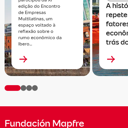
A histó
edição do Encontro
de Empresas
repete 
Multilatinas, um
fatore
espaço voltado à
reflexão sobre o
econô
rumo econômico da
trás do
Ibero...
Fundación Mapfre