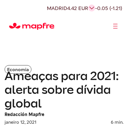
MADRID
4.42 EUR
-0.05 (-1.21)
Acionistas e Investidores
Governança Corporativa
Economia
Ameaças para 2021:
alerta sobre dívida
global
Redacción Mapfre
janeiro 12, 2021
6
min.