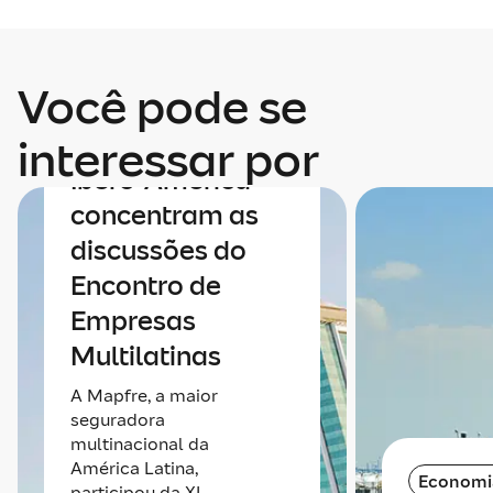
Economia
Você pode se
Economia e
integração da
interessar por
Ibero-América
concentram as
discussões do
Encontro de
Empresas
Multilatinas
A Mapfre, a maior
seguradora
multinacional da
América Latina,
Economi
participou da XI