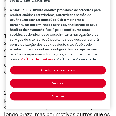
Aviso de Cookies
Mapfre identifica até quatro gatilhos que
podem fazer com que os riscos se
A MAPFRE S.A.
utiliza cookies próprios e de terceiros para
materializem precocemente:
realizar análises estatísticas, autenticar a sessão de
usuário, apresentar conteúdo útil e melhorar e
personalizar determinados serviços, analisando os seus
hábitos de navegação
. Você pode
configurar esses
1) Uma maior dilatação no tempo da atual
cookies
, podendo, nesse caso, limitar a navegação e os
serviços do site. Se você aceitar os cookies, consentirá
situação de paralisia econômica que faria
com a utilização dos cookies deste site. Você pode
com que o atual problema de liquidez se
aceitar todos os cookies, configurá-los ou rejeitar seu
uso. Se desejar mais informações, você pode consultar
tornasse um problema de solvência (por
nossa
Política de cookies
e
Política de Privacidade
.
exemplo, no hipotecário ou no setor de
Configurar cookies
consumo corporativo).
Recusar
2) O retorno da inflação elevada e
Aceitar
persistente após 2021, o que consegue
desacelerar as expectativas de inflação de
longo prazo, mas por motivos outros que os