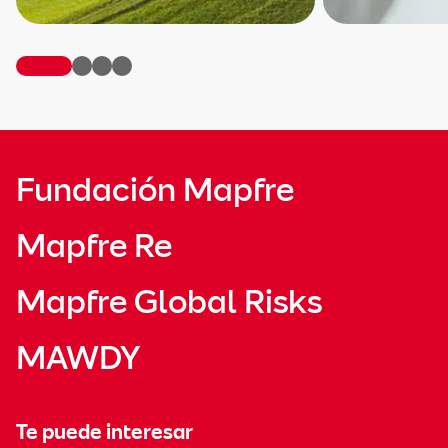
Fundación Mapfre
Mapfre Re
Mapfre Global Risks
MAWDY
Te puede interesar