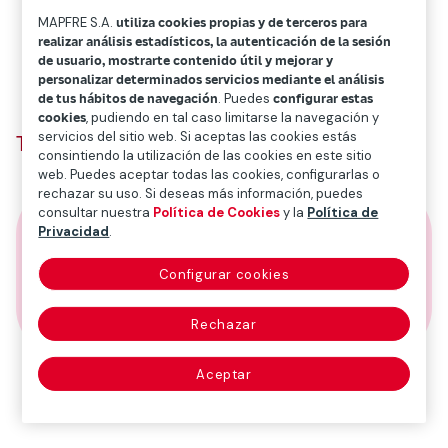
MAPFRE S.A.
utiliza cookies propias y de terceros para
realizar análisis estadísticos, la autenticación de la sesión
de usuario, mostrarte contenido útil y mejorar y
personalizar determinados servicios mediante el análisis
de tus hábitos de navegación
. Puedes
configurar estas
cookies
, pudiendo en tal caso limitarse la navegación y
servicios del sitio web. Si aceptas las cookies estás
Toni Nadal: La inversión también se entrena
consintiendo la utilización de las cookies en este sitio
web. Puedes aceptar todas las cookies, configurarlas o
rechazar su uso. Si deseas más información, puedes
consultar nuestra
Política de Cookies
y la
Política de
Privacidad
.
Configurar cookies
00:00:00
/
1
x
00:00:00
Rechazar
Aceptar