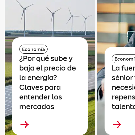
Economía
¿Por qué sube y
Economí
baja el precio de
La fue
la energía?
sénior 
Claves para
necesi
entender los
repens
mercados
talent