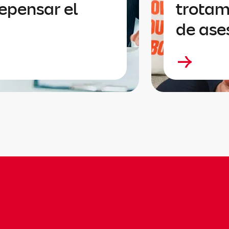
epensar el
trotam
de ases