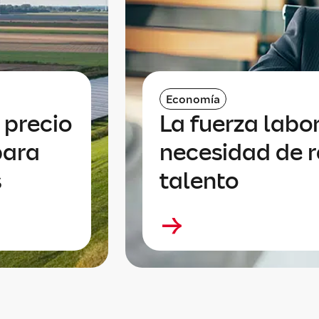
Economía
 precio
La fuerza labor
para
necesidad de r
s
talento