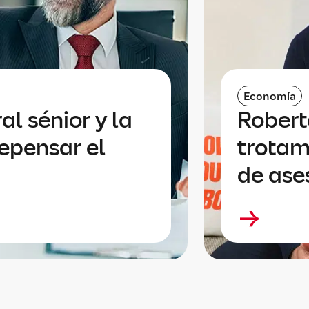
Economía
al sénior y la
Robert
epensar el
trotam
de ases