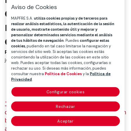
Aviso de Cookies
asesorados y su
MAPFRE S.A.
utiliza cookies propias y de terceros para
nivel de vida puede
realizar análisis estadísticos, la autenticación de la sesión
de usuario, mostrarte contenido útil y mejorar y
personalizar determinados servicios mediante el análisis
agotarse”
de tus hábitos de navegación
. Puedes
configurar estas
cookies
, pudiendo en tal caso limitarse la navegación y
Podcast Economía
servicios del sitio web. Si aceptas las cookies estás
consintiendo la utilización de las cookies en este sitio
julio 29, 2021
web. Puedes aceptar todas las cookies, configurarlas o
rechazar su uso. Si deseas más información, puedes
consultar nuestra
Política de Cookies
y la
Política de
Privacidad
.
Configurar cookies
Jaime Nava (ex jugador de rugby): “Hay
Rechazar
deportistas que ganan mucho, pero no están
bien asesorados y su nivel de vida puede
Aceptar
agotarse”