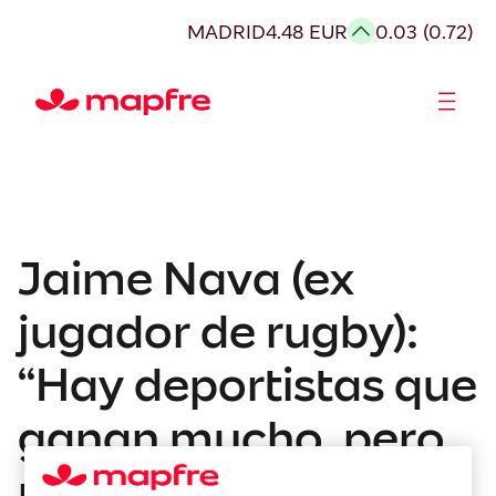
MADRID
4.48 EUR
0.03 (0.72)
Accionistas e Inversores
Jaime Nava (ex
jugador de rugby):
“Hay deportistas que
ganan mucho, pero
no están bien