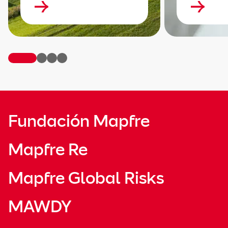
Fundación Mapfre
Mapfre Re
Mapfre Global Risks
MAWDY