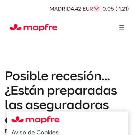
MADRID
4.42 EUR
-0.05 (-1.21)
Accionistas e Inversores
Posible recesión…
¿Están preparadas
las aseguradoras
españolas?
Podcast Economía
Aviso de Cookies