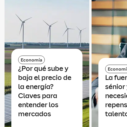
Economía
¿Por qué sube y
Economí
baja el precio de
La fue
la energía?
sénior 
Claves para
necesi
entender los
repens
mercados
talent