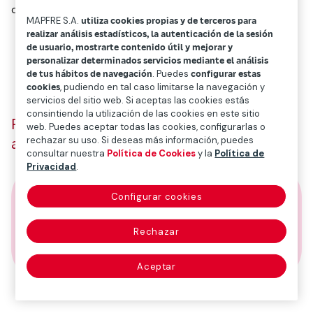
octubre 24, 2022
MAPFRE S.A.
utiliza cookies propias y de terceros para
realizar análisis estadísticos, la autenticación de la sesión
de usuario, mostrarte contenido útil y mejorar y
personalizar determinados servicios mediante el análisis
de tus hábitos de navegación
. Puedes
configurar estas
cookies
, pudiendo en tal caso limitarse la navegación y
servicios del sitio web. Si aceptas las cookies estás
consintiendo la utilización de las cookies en este sitio
Posible recesión… ¿Están preparadas las
web. Puedes aceptar todas las cookies, configurarlas o
rechazar su uso. Si deseas más información, puedes
aseguradoras españolas?
consultar nuestra
Política de Cookies
y la
Política de
Privacidad
.
Configurar cookies
Rechazar
00:00:00
/
1
x
00:00:00
Aceptar