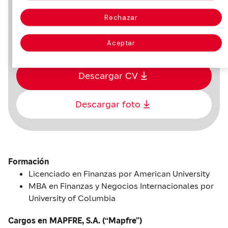
Rechazar
14 de enero de 1960 en Munich
(Alemania)
Aceptar
Descargar CV
Descargar foto
Formación
Licenciado en Finanzas por American University
MBA en Finanzas y Negocios Internacionales por
University of Columbia
Cargos en MAPFRE, S.A. (“Mapfre”)