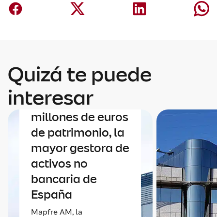
Quizá te puede
Finanzas
Mapfre AM roza
interesar
los 40.000
millones de euros
de patrimonio, la
mayor gestora de
activos no
bancaria de
España
Mapfre AM, la