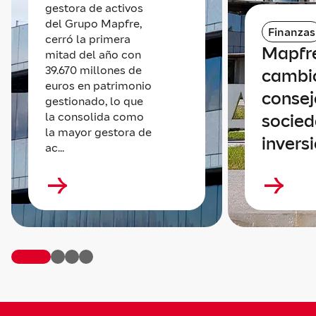
gestora de activos
del Grupo Mapfre,
Finanzas
cerró la primera
Mapfre
mitad del año con
39.670 millones de
cambio
euros en patrimonio
consej
gestionado, lo que
la consolida como
socied
la mayor gestora de
invers
ac...