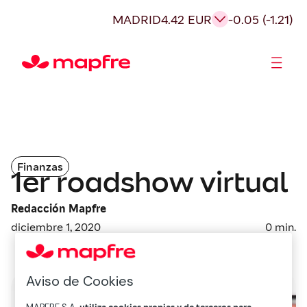
MADRID
4.42 EUR
-0.05 (-1.21)
Accionistas e Inversores
Finanzas
1er roadshow virtual
Redacción Mapfre
diciembre 1, 2020
0
min.
Aviso de Cookies