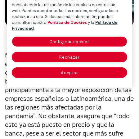
consintiendo la utilización de las cookies en este sitio
web. Puedes aceptar todas las cookies, configurarlas o
rechazar su uso. Si deseas más información, puedes
consultar nuestra
Política de Cookies
y la
Política de
Privacidad
.
Configurar cookies
Alberto Matellán, economista jefe de
Mapfre Inversión, explica en una entrevista
Rechazar
en, A Media Sesión, de Radio Intereconomía,
que esto se debe “al mayor peso del sector
Aceptar
bancario en el selectivo, pero
principalmente a la mayor exposición de las
empresas españolas a Latinoamérica, una de
las regiones más afectadas por la
pandemia”. No obstante, asegura que “todo
esto ya está puesto en precio y que la
banca, pese a ser el sector que más sufre