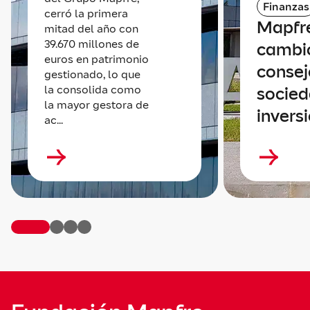
Finanzas
cerró la primera
Mapfre
mitad del año con
39.670 millones de
cambio
euros en patrimonio
consej
gestionado, lo que
la consolida como
socied
la mayor gestora de
invers
ac...