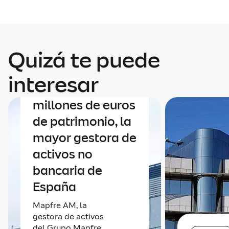
Quizá te puede
Finanzas
Mapfre AM roza
interesar
los 40.000
millones de euros
de patrimonio, la
mayor gestora de
activos no
bancaria de
España
Mapfre AM, la
gestora de activos
del Grupo Mapfre,