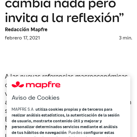
cambia nada pero
invita a la reflexión”
Redacción Mapfre
febrero 17, 2021
3
min.
A las nuevas referencias macroeconómicas,
que confirman el peor escenario nunca
visto, se suman otros factores, como la
Aviso de Cookies
amenaza del Tribunal Constitucional alemán
sobre el programa de compras de deuda del
MAPFRE S.A.
utiliza cookies propias y de terceros para
realizar análisis estadísticos, la autenticación de la sesión
Banco Central Europeo (BCE). Alberto
de usuario, mostrarte contenido útil y mejorar y
Matellán, economista jefe de Mapfre
personalizar determinados servicios mediante el análisis
de tus hábitos de navegación
. Puedes
configurar estas
Inversión, explica, en una entrevista con el