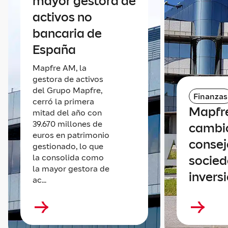
mayor gestora de
activos no
bancaria de
España
Mapfre AM, la
gestora de activos
del Grupo Mapfre,
Finanzas
cerró la primera
Mapfre
mitad del año con
39.670 millones de
cambio
euros en patrimonio
consej
gestionado, lo que
la consolida como
socied
la mayor gestora de
invers
ac...