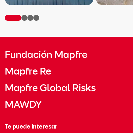
Fundación Mapfre
Mapfre Re
Mapfre Global Risks
MAWDY
Te puede interesar