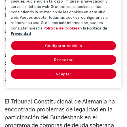
cookies
, pudiendo en tal caso limitarse la navegación y
programa A Media Sesión, de Radio
servicios del sitio web. Si aceptas las cookies estás
consintiendo la utilización de las cookies en este sitio
Intereconomía, que el inversor profesional
web. Puedes aceptar todas las cookies, configurarlas o
se enfrenta a la dificultad de no contar con
rechazar su uso. Si deseas más información, puedes
consultar nuestra
Política de Cookies
y la
Política de
un escenario con el que guiarse, pese a la
Privacidad
.
reapertura gradual de algunas economías.
“No sabemos si habrá rebrote, el impacto
Configurar cookies
económico final o cuál es la forma correcta
Rechazar
de hacer esa reapertura”. De ahí que su
recomendación sea “esperar y ver” cómo
Aceptar
evolucionamos.
El Tribunal Constitucional de Alemania ha
encontrado problemas de legalidad en la
participación del Bundesbank en el
programa de compras de deuda soberana