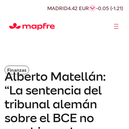
MADRID
4.42 EUR
-0.05 (-1.21)
Accionistas e Inversores
Finanzas
Alberto Matellán:
“La sentencia del
tribunal alemán
sobre el BCE no