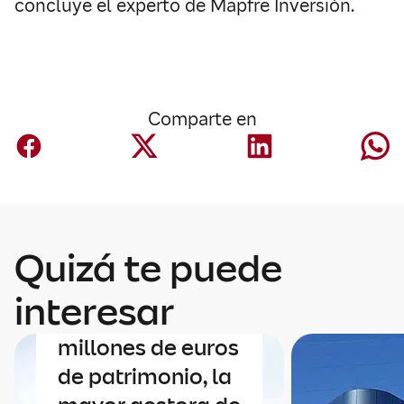
concluye el experto de Mapfre Inversión.
Comparte en
Quizá te puede
Finanzas
Mapfre AM roza
interesar
los 40.000
millones de euros
de patrimonio, la