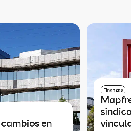
Finanzas
Mapfre
sindic
a cambios en
vincul