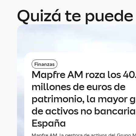
Quizá te puede 
Finanzas
Mapfre AM roza los 4
millones de euros de
patrimonio, la mayor 
de activos no bancaria
España
Mapfre AM, la gestora de activos del Grupo M