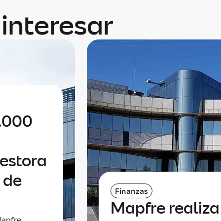
interesar
0.000
gestora
 de
Finanzas
Mapfre realiz
apfre,