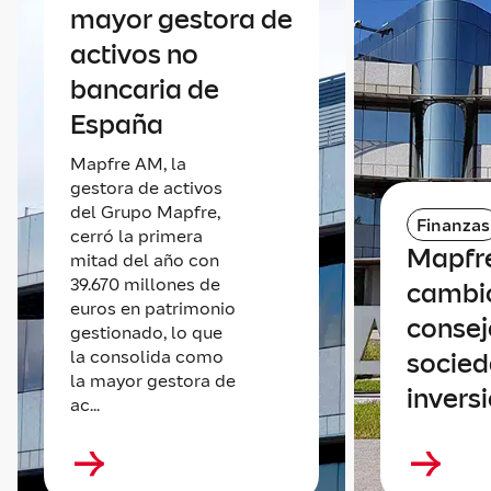
mayor gestora de
activos no
bancaria de
España
Mapfre AM, la
gestora de activos
del Grupo Mapfre,
Finanzas
cerró la primera
Mapfre
mitad del año con
39.670 millones de
cambio
euros en patrimonio
consej
gestionado, lo que
la consolida como
socied
la mayor gestora de
invers
ac...