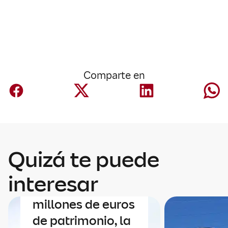
Comparte en
Quizá te puede
Finanzas
Mapfre AM roza
interesar
los 40.000
millones de euros
de patrimonio, la