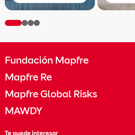
Fundación Mapfre
Mapfre Re
Mapfre Global Risks
MAWDY
Te puede interesar