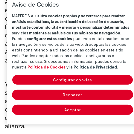
Abante y Mapfre han reforzado su alianza
Aviso de Cookies
estratégica para seguir avanzando en la creac
MAPFRE S.A.
utiliza cookies propias y de terceros para realizar
de la plataforma independiente de asesorami
análisis estadísticos, la autenticación de la sesión de usuario,
financiero y distribución de productos más
mostrarte contenido útil y mejorar y personalizar determinados
servicios mediante el análisis de tus hábitos de navegación
.
competitiva del mercado español. El grupo
Puedes
configurar estas cookies
, pudiendo en tal caso limitarse
asegurador ha incrementado su participación 
la navegación y servicios del sitio web. Si aceptas las cookies
estás consintiendo la utilización de las cookies en este sitio
Abante desde el 10% hasta el 20%, mediante 
web. Puedes aceptar todas las cookies, configurarlas o
ampliación de capital.
rechazar su uso. Si deseas más información, puedes consultar
nuestra
Política de Cookies
y la
Política de Privacidad
.
Configurar cookies
Ya en el acuerdo firmado entre ambos socios, 
septiembre de 2019, se estipulaba un plazo de 
Rechazar
años para esta posibilidad; Mapfre y Abante h
decidido hacerla efectiva de forma anticipada
Aceptar
debido, precisamente, a la buena marcha de la
alianza.