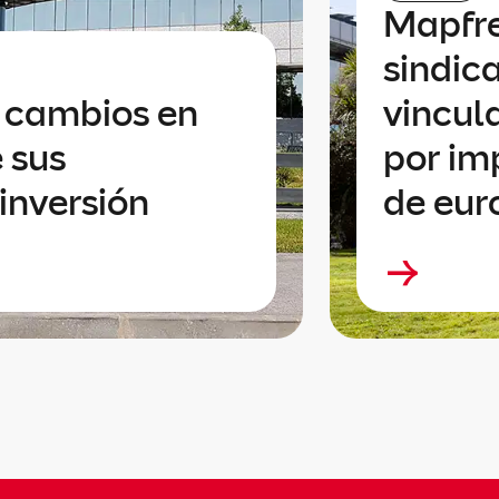
Mapfre
sindic
a cambios en
vincul
 sus
por im
inversión
de eur