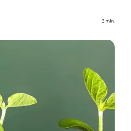
2
min.