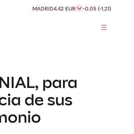
MADRID
4.42 EUR
-0.05 (-1.21)
IAL, para
cia de sus
imonio