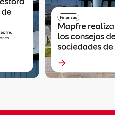
gestora
 de
Finanzas
Mapfre realiz
apfre,
los consejos de
lones
sociedades de 