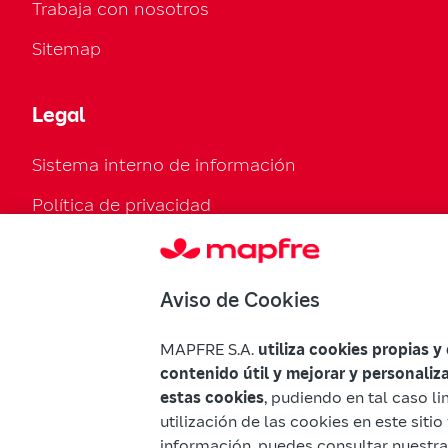
Trabaja con nosotros
Sitemap
Legal
Sistema interno de información
Política de privacidad
Política de cookies
Configurar cookies
Aviso de Cookies
Normativa legal
MAPFRE S.A.
utiliza cookies propias y
Declaración de accesibilidad
contenido útil y mejorar y personaliz
estas cookies
, pudiendo en tal caso li
Advertencias Mapfre
utilización de las cookies en este sit
información, puedes consultar nuestr