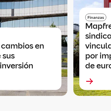
Finanzas
Mapfre
sindic
a cambios en
vincul
 sus
por im
inversión
de eur