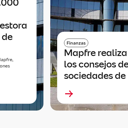
0.000
gestora
 de
Finanzas
Mapfre realiz
apfre,
los consejos de
lones
sociedades de 