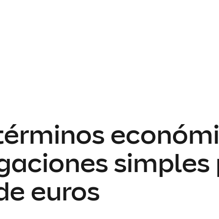
s términos económ
igaciones simples
de euros