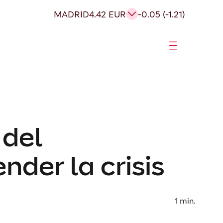
MADRID
4.42 EUR
-0.05 (-1.21)
 del
der la crisis
1
min.