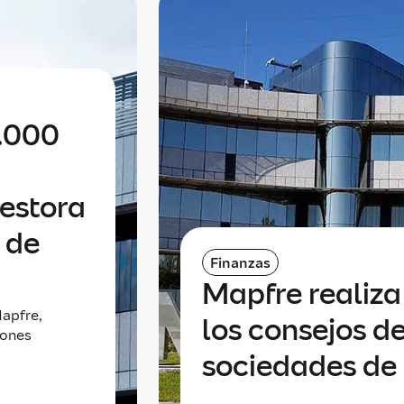
0.000
gestora
 de
Finanzas
Mapfre realiz
apfre,
los consejos de
lones
sociedades de 