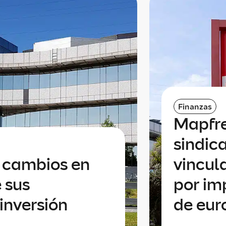
Finanzas
Mapfre
sindic
a cambios en
vincul
 sus
por im
inversión
de eur