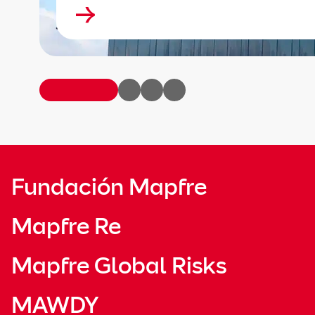
Fundación Mapfre
Mapfre Re
Mapfre Global Risks
MAWDY