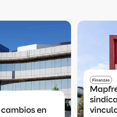
Finanzas
Mapfre
sindic
a cambios en
vincul