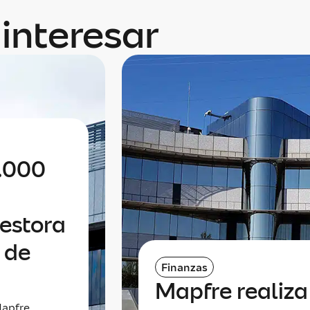
interesar
0.000
gestora
 de
Finanzas
Mapfre realiz
apfre,