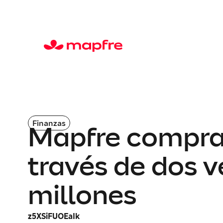
Finanzas
Mapfre compra d
través de dos v
millones
z5XSiFUOEaIk