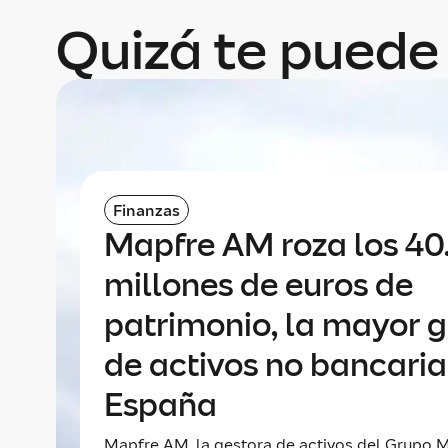
Quizá te puede 
Finanzas
Mapfre AM roza los 4
millones de euros de
patrimonio, la mayor 
de activos no bancaria
España
Mapfre AM, la gestora de activos del Grupo M