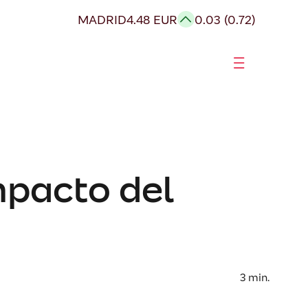
MADRID
4.48 EUR
0.03 (0.72)
mpacto del
3
min.