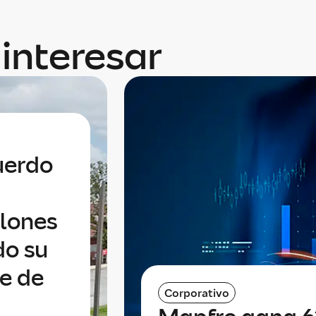
interesar
uerdo
llones
do su
te de
Corporativo