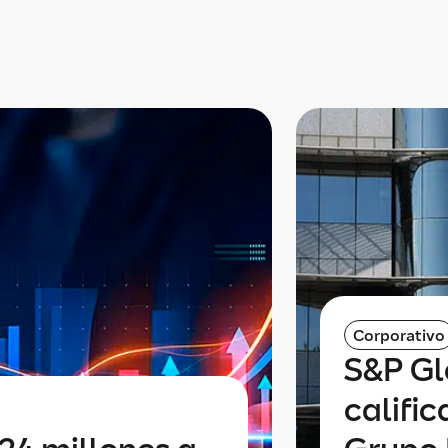
Corporativo
S&P Gl
calific