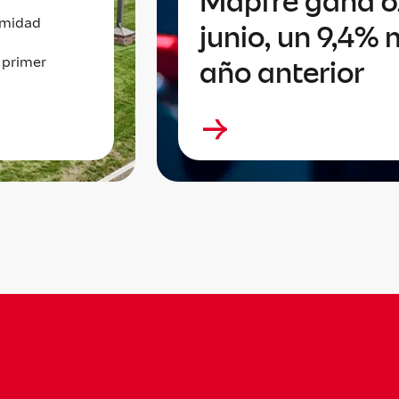
Mapfre gana 6
imidad
junio, un 9,4% 
 primer
año anterior