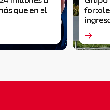
24 millones a
Grupo 
más que en el
fortale
ingres