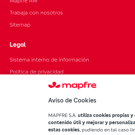
Mapfre AM
Trabaja con nosotros
Sitemap
Legal
Sistema interno de información
Política de privacidad
Política de cookies
Configurar cookies
Aviso de Cookies
Normativa legal
MAPFRE S.A.
utiliza cookies propias y
Declaración de accesibilidad
contenido útil y mejorar y personaliz
estas cookies
, pudiendo en tal caso li
Advertencias Mapfre