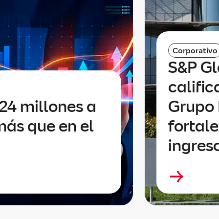
Corporativo
S&P Gl
calific
24 millones a
Grupo 
más que en el
fortale
ingres