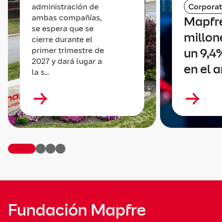
administración de
Corporat
ambas compañías,
Mapfr
se espera que se
millone
cierre durante el
primer trimestre de
un 9,4
2027 y dará lugar a
en el 
la s...
Fundación Mapfre