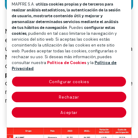
MAPFRE S.A.
utiliza cookies propias y de terceros para
realizar análisis estadísticos, la autenticación de la sesión
de usuario, mostrarte contenido útil y mejorar y
personalizar determinados servicios mediante el análisis
de tus hábitos de navegación
. Puedes
configurar estas
Mapfre se encuentra entre las 15 principales
cookies
, pudiendo en tal caso limitarse la navegación y
entidades aseguradoras de Europa, según la
servicios del sitio web. Si aceptas las cookies estás
consintiendo la utilización de las cookies en este sitio
última edición del ranking anual que elabora
web. Puedes aceptar todas las cookies, configurarlas o
Mapfre Economics, el servicio de Estudios
rechazar su uso. Si deseas más información, puedes
consultar nuestra
Política de Cookies
y la
Política de
de Mapfre. En concreto,
ha escalado tres
Privacidad
.
puestos hasta la sexta posición
en la
Configurar cookies
clasificación del negocio total, la misma que
mantiene si se tiene en cuenta sólo el
Rechazar
negocio de No Vida.
Aceptar