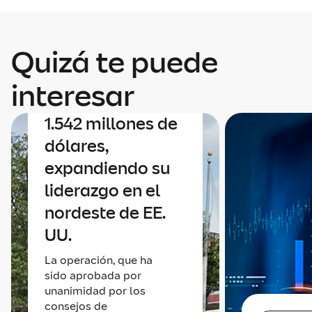
Corporativo
Mapfre anuncia
Quizá te puede
un acuerdo para
adquirir Safety
interesar
Insurance por
1.542 millones de
dólares,
expandiendo su
liderazgo en el
nordeste de EE.
UU.
La operación, que ha
sido aprobada por
unanimidad por los
consejos de