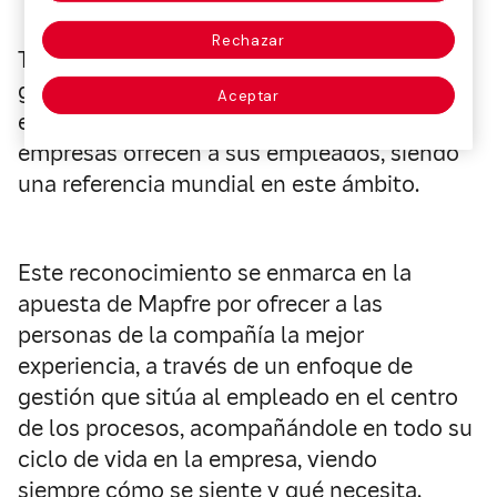
Rechazar
Top Employers Institute certifica de forma
global, en base a una metodología propia, la
Aceptar
excelencia en las condiciones que las
empresas ofrecen a sus empleados, siendo
una referencia mundial en este ámbito.
Este reconocimiento se enmarca en la
apuesta de Mapfre por ofrecer a las
personas de la compañía la mejor
experiencia, a través de un enfoque de
gestión que sitúa al empleado en el centro
de los procesos, acompañándole en todo su
ciclo de vida en la empresa, viendo
siempre cómo se siente y qué necesita.