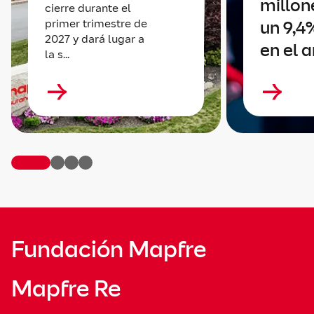
millone
cierre durante el
primer trimestre de
un 9,4
2027 y dará lugar a
en el 
la s...
Fundación Mapfre
Mapfre Re