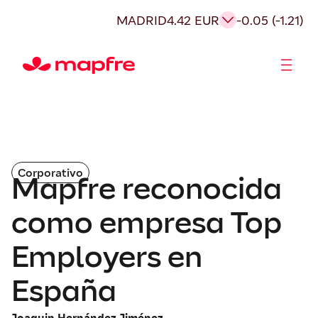
MADRID
4.42 EUR
-0.05 (-1.21)
Accionistas e Inversores
Corporativo
Mapfre reconocida
como empresa Top
Employers en
España
Joaquin Hernández Jiménez