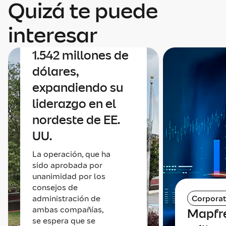
Quizá te puede
un acuerdo para
adquirir Safety
interesar
Insurance por
1.542 millones de
dólares,
expandiendo su
liderazgo en el
nordeste de EE.
UU.
La operación, que ha
sido aprobada por
unanimidad por los
consejos de
administración de
Corporat
ambas compañías,
Mapfr
se espera que se