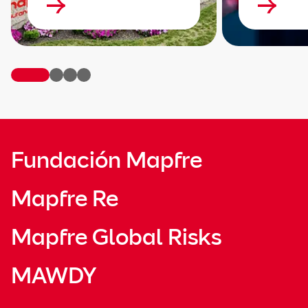
Fundación Mapfre
Mapfre Re
Mapfre Global Risks
MAWDY