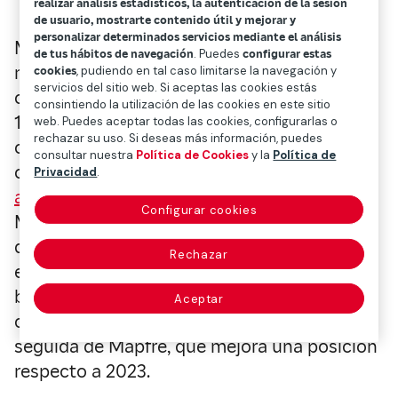
realizar análisis estadísticos, la autenticación de la sesión
de usuario, mostrarte contenido útil y mejorar y
personalizar determinados servicios mediante el análisis
Mapfre es el principal grupo asegurador
de tus hábitos de navegación
. Puedes
configurar estas
multinacional que opera en Latinoamérica,
cookies
, pudiendo en tal caso limitarse la navegación y
servicios del sitio web. Si aceptas las cookies estás
con 10.932 millones de dólares en primas,
consintiendo la utilización de las cookies en este sitio
133 millones más que el año anterior, y una
web. Puedes aceptar todas las cookies, configurarlas o
rechazar su uso. Si deseas más información, puedes
cuota de mercado del 5,1%. Es una de las
consultar nuestra
Política de Cookies
y la
Política de
conclusiones del
Ranking de grupos
Privacidad
.
aseguradores América Latina 2024
de
Configurar cookies
Mapfre Economics, el Servicio de Estudios
de Mapfre. Esta clasificación está
Rechazar
encabezada por la mayor aseguradora
brasileña, Bradesco, que concentra su
Aceptar
operación exclusivamente en ese país,
seguida de Mapfre, que mejora una posición
respecto a 2023.