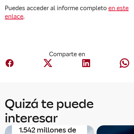
Puedes acceder al informe completo
en este
enlace
.
Comparte en
Corporativo
Mapfre anuncia
Quizá te puede
un acuerdo para
adquirir Safety
interesar
Insurance por
1.542 millones de