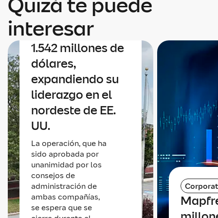
Quizá te puede
un acuerdo para
adquirir Safety
interesar
Insurance por
1.542 millones de
dólares,
expandiendo su
liderazgo en el
nordeste de EE.
UU.
La operación, que ha
sido aprobada por
unanimidad por los
consejos de
administración de
Corporat
ambas compañías,
Mapfr
se espera que se
millone