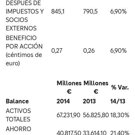
DESPUÉS DE
IMPUESTOS Y
845,1
790,5
6,90%
SOCIOS
EXTERNOS
BENEFICIO
POR ACCIÓN
0,27
0,26
6,90%
(céntimos de
euro)
Millones
Millones
% Var.
€
€
Balance
2014
2013
14/13
ACTIVOS
67.231,90
56.825,80
18,30%
TOTALES
AHORRO
40.817,50
33.614,10
21,40%