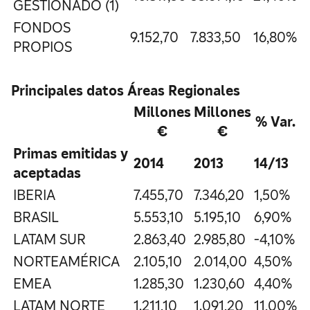
GESTIONADO (1)
FONDOS
9.152,70
7.833,50
16,80%
PROPIOS
Principales datos Áreas Regionales
Millones
Millones
% Var.
€
€
Primas emitidas y
2014
2013
14/13
aceptadas
IBERIA
7.455,70
7.346,20
1,50%
BRASIL
5.553,10
5.195,10
6,90%
LATAM SUR
2.863,40
2.985,80
-4,10%
NORTEAMÉRICA
2.105,10
2.014,00
4,50%
EMEA
1.285,30
1.230,60
4,40%
LATAM NORTE
1.211,10
1.091,20
11,00%