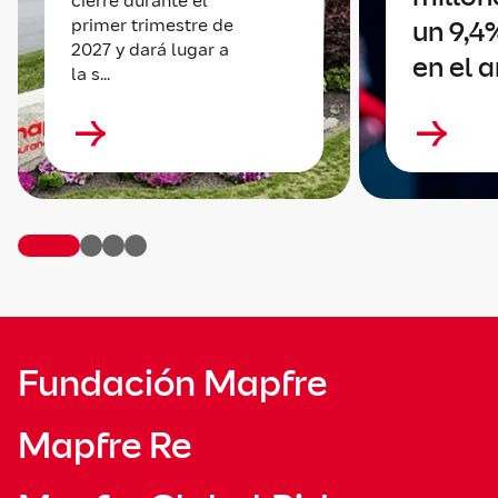
cierre durante el
primer trimestre de
un 9,4
2027 y dará lugar a
en el 
la s...
Fundación Mapfre
Mapfre Re