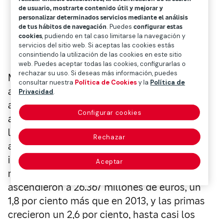
de usuario, mostrarte contenido útil y mejorar y
personalizar determinados servicios mediante el análisis
de tus hábitos de navegación
. Puedes
configurar estas
cookies
, pudiendo en tal caso limitarse la navegación y
servicios del sitio web. Si aceptas las cookies estás
consintiendo la utilización de las cookies en este sitio
web. Puedes aceptar todas las cookies, configurarlas o
rechazar su uso. Si deseas más información, puedes
Mapfre ha incrementado su beneficio
consultar nuestra
Política de Cookies
y la
Política de
atribuible en 2014 un 6,9 por ciento, hasta
Privacidad
.
alcanzar los 845 millones de euros, gracias
Configurar cookies
al crecimiento del negocio en la mayoría de
los países, a un
Rechazar
a mejora del resultado técnico y al notable
incremento de los ingresos financieros
Aceptar
netos. Los ingresos, por su parte
ascendieron a 26.367 millones de euros, un
1,8 por ciento más que en 2013, y las primas
crecieron un 2,6 por ciento, hasta casi los