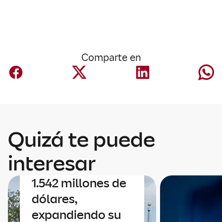
Comparte en
Corporativo
Mapfre anuncia
Quizá te puede
un acuerdo para
adquirir Safety
interesar
Insurance por
1.542 millones de
dólares,
expandiendo su