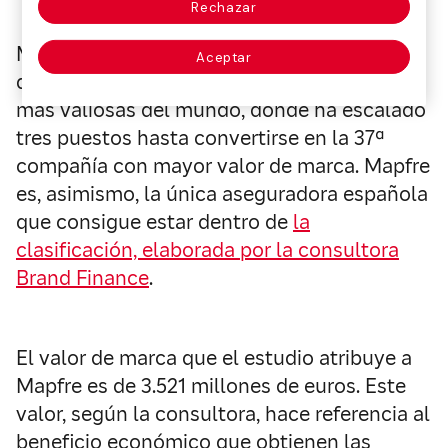
Rechazar
Mapfre se ha posicionado un año más
Aceptar
dentro del ranking de las 100 aseguradoras
más valiosas del mundo, donde ha escalado
tres puestos hasta convertirse en la 37ª
compañía con mayor valor de marca. Mapfre
es, asimismo, la única aseguradora española
que consigue estar dentro de
la
clasificación, elaborada por la consultora
Brand Finance
.
El valor de marca que el estudio atribuye a
Mapfre es de 3.521 millones de euros. Este
valor, según la consultora, hace referencia al
beneficio económico que obtienen las