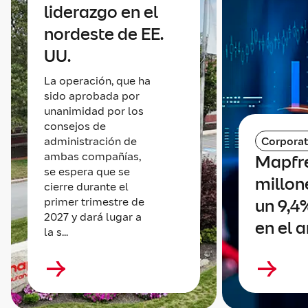
liderazgo en el
nordeste de EE.
UU.
La operación, que ha
sido aprobada por
unanimidad por los
consejos de
administración de
Corporat
ambas compañías,
Mapfr
se espera que se
millone
cierre durante el
primer trimestre de
un 9,4
2027 y dará lugar a
en el 
la s...