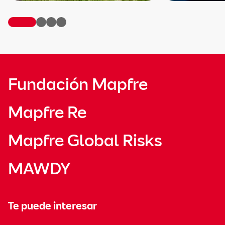
Fundación Mapfre
Mapfre Re
Mapfre Global Risks
MAWDY
Te puede interesar