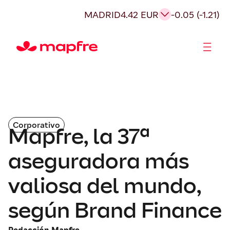
MADRID
4.42 EUR
-0.05 (-1.21)
Accionistas e Inversores
Corporativo
Mapfre, la 37ª
aseguradora más
valiosa del mundo,
según Brand Finance
Redacción Mapfre