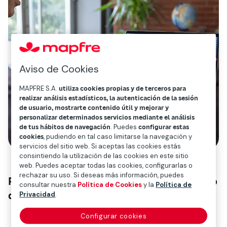
Aviso de Cookies
MAPFRE S.A.
utiliza cookies propias y de terceros para
realizar análisis estadísticos, la autenticación de la sesión
de usuario, mostrarte contenido útil y mejorar y
personalizar determinados servicios mediante el análisis
de tus hábitos de navegación
. Puedes
configurar estas
cookies
, pudiendo en tal caso limitarse la navegación y
servicios del sitio web. Si aceptas las cookies estás
consintiendo la utilización de las cookies en este sitio
web. Puedes aceptar todas las cookies, configurarlas o
rechazar su uso. Si deseas más información, puedes
Propuesta de un dividendo complementario
consultar nuestra
Política de Cookies
y la
Política de
de 9,5 céntimos
Privacidad
.
Configurar cookies