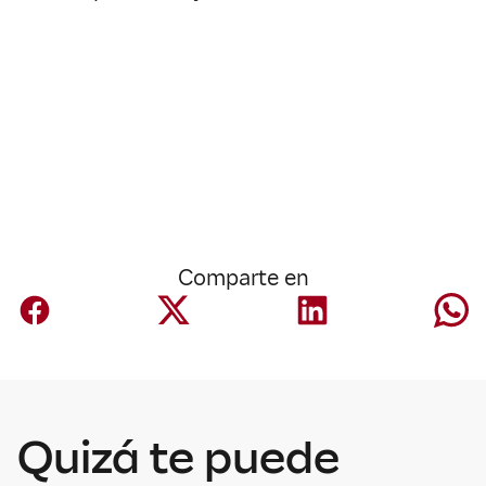
Comparte en
Corporativo
Mapfre anuncia
Quizá te puede
un acuerdo para
adquirir Safety