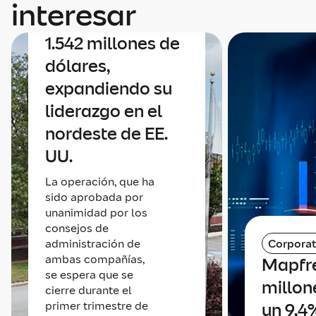
interesar
Insurance por
1.542 millones de
dólares,
expandiendo su
liderazgo en el
nordeste de EE.
UU.
La operación, que ha
sido aprobada por
unanimidad por los
consejos de
administración de
Corporat
ambas compañías,
Mapfr
se espera que se
millone
cierre durante el
primer trimestre de
un 9,4