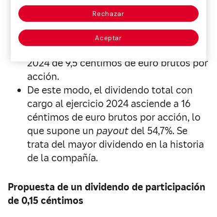
El Consejo de Administración ha
Rechazar
acordado proponer a la Junta General
de Accionistas un dividendo
Aceptar
complementario con cargo al ejercicio
2024 de 9,5 céntimos de euro brutos por
acción.
De este modo, el dividendo total con
cargo al ejercicio 2024 asciende a 16
céntimos de euro brutos por acción, lo
que supone un
payout
del 54,7%. Se
trata del mayor dividendo en la historia
de la compañía.
Propuesta de un dividendo de participación
de 0,15 céntimos