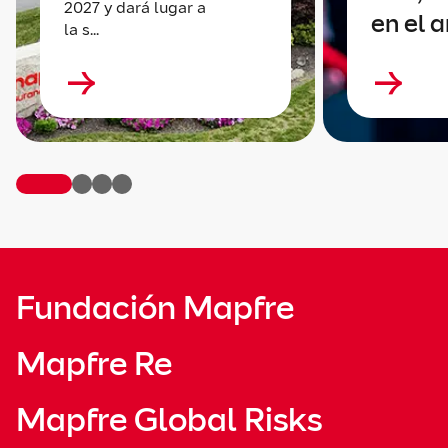
2027 y dará lugar a
en el 
la s...
Fundación Mapfre
Mapfre Re
Mapfre Global Risks