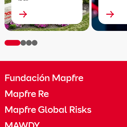
Fundación Mapfre
Mapfre Re
Mapfre Global Risks
MAWDY