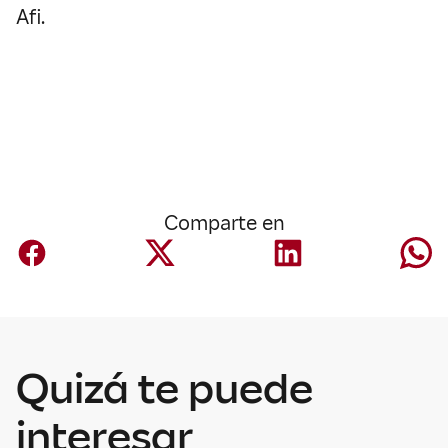
Afi.
Comparte en
Corporativo
Mapfre anuncia
Quizá te puede
un acuerdo para
adquirir Safety
interesar
Insurance por