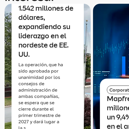
1.542 millones de
dólares,
expandiendo su
liderazgo en el
nordeste de EE.
UU.
La operación, que ha
sido aprobada por
unanimidad por los
consejos de
administración de
Corporat
ambas compañías,
Mapfr
se espera que se
millone
cierre durante el
primer trimestre de
un 9,4
2027 y dará lugar a
en el 
la s...