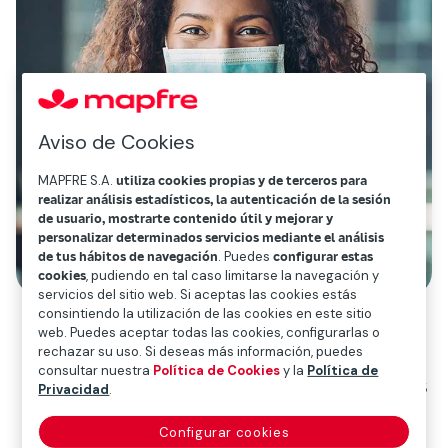
Aviso de Cookies
MAPFRE S.A.
utiliza cookies propias y de terceros para
realizar análisis estadísticos, la autenticación de la sesión
de usuario, mostrarte contenido útil y mejorar y
personalizar determinados servicios mediante el análisis
de tus hábitos de navegación
. Puedes
configurar estas
cookies
, pudiendo en tal caso limitarse la navegación y
servicios del sitio web. Si aceptas las cookies estás
consintiendo la utilización de las cookies en este sitio
web. Puedes aceptar todas las cookies, configurarlas o
rechazar su uso. Si deseas más información, puedes
Contribución fiscal
: adicionalmente al
consultar nuestra
Política de Cookies
y la
Política de
cumplimiento de todas las obligaciones
Privacidad
.
legales y fiscales en los respectivos
Configurar cookies
países, la contribución del Grupo en el