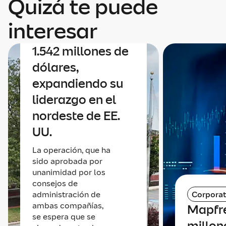
Quizá te puede
un acuerdo para
adquirir Safety
interesar
Insurance por
1.542 millones de
dólares,
expandiendo su
liderazgo en el
nordeste de EE.
UU.
La operación, que ha
sido aprobada por
unanimidad por los
consejos de
administración de
Corporat
ambas compañías,
Mapfr
se espera que se
millone