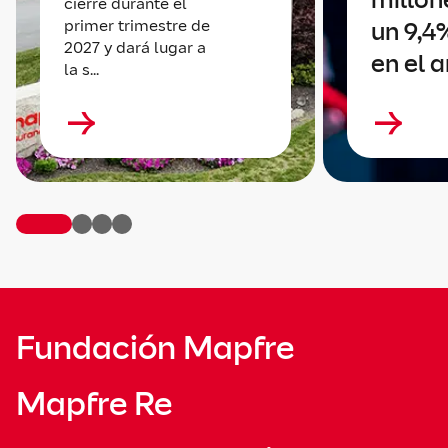
cierre durante el
primer trimestre de
un 9,4
2027 y dará lugar a
en el 
la s...
Fundación Mapfre
Mapfre Re