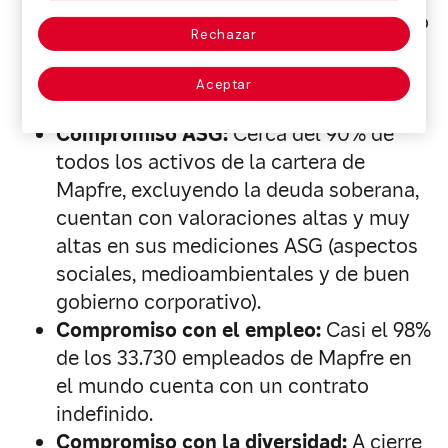
Impuesto sobre Sociedades del ejercicio
Rechazar
2020 será de 298 millones de euros, lo
que equivale a una tasa efectiva del
Aceptar
26,6%.
Compromiso ASG:
Cerca del 90% de
todos los activos de la cartera de
Mapfre, excluyendo la deuda soberana,
cuentan con valoraciones altas y muy
altas en sus mediciones ASG (aspectos
sociales, medioambientales y de buen
gobierno corporativo).
Compromiso con el empleo:
Casi el 98%
de los 33.730 empleados de Mapfre en
el mundo cuenta con un contrato
indefinido.
Compromiso con la diversidad:
A cierre