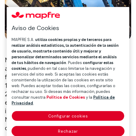
Aviso de Cookies
MAPFRE S.A.
utiliza cookies propias y de terceros para
realizar análisis estadísticos, la autenticación de la sesión
de usuario, mostrarte contenido útil y mejorar y
personalizar determinados servicios mediante el análisis
Mapfre y la aseguradora COMMERCE han
de tus hábitos de navegación
. Puedes
configurar estas
anunciado hoy la firma de un acuerdo de
cookies
, pudiendo en tal caso limitarse la navegación y
servicios del sitio web. Si aceptas las cookies estás
fusión mediante el cual Mapfre adquirirá el
consintiendo la utilización de las cookies en este sitio
100% de las acciones de dicha entidad por
web. Puedes aceptar todas las cookies, configurarlas o
rechazar su uso. Si deseas más información, puedes
2.207 millones de dólares (1.538 millones de
consultar nuestra
Política de Cookies
y la
Política de
euros), lo que supondrá un paso muy
Privacidad
.
importante en la expansión internacional de
Configurar cookies
Mapfre, y la mayor inversión en la historia
del Grupo.
Rechazar