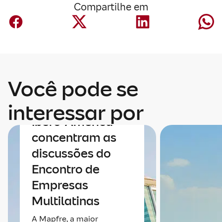
Compartilhe em
Economia
Você pode se
Economia e
integração da
interessar por
Ibero-América
concentram as
discussões do
Encontro de
Empresas
Multilatinas
A Mapfre, a maior