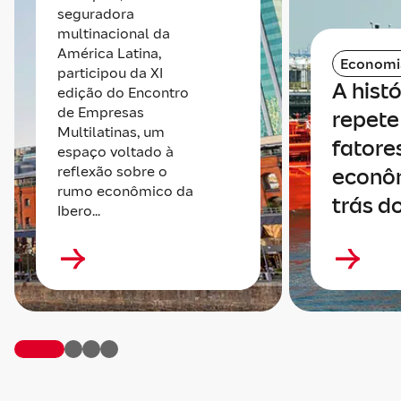
seguradora
multinacional da
América Latina,
Economi
participou da XI
A histó
edição do Encontro
de Empresas
repete 
Multilatinas, um
fatore
espaço voltado à
reflexão sobre o
econô
rumo econômico da
trás do
Ibero...