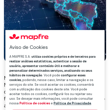
Aviso de Cookies
A MAPFRE S.A.
utiliza cookies próprios e de terceiros para
realizar análises estatísticas, autenticar a sessão de
usuário, apresentar conteúdo útil e melhorar e
personalizar determinados serviços, analisando os seus
hábitos de navegação
. Você pode
configurar esses
Mapfre Economics, o Serviço de Estudos da
cookies
, podendo, nesse caso, limitar a navegação e os
Mapfre, elevou a projeção de crescimento
serviços do site. Se você aceitar os cookies, consentirá
com a utilização dos cookies deste site. Você pode
da região para 1,9% em 2025 e 2,1% em 2026,
aceitar todos os cookies, configurá-los ou rejeitar seu
frente aos 1,6% e 1,7% estimados no início do
uso. Se desejar mais informações, você pode consultar
nossa
Política de cookies
e
Política de Privacidade
.
ano, conforme destacado no relatório