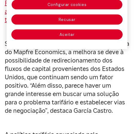
Panorama Econômico e Setorial 2025:
Configurar cookies
atualização de previsões para o segundo
trimestre.
Recusar
Aceitar
Segundo Eduardo García Castro, economista
do Mapfre Economics, a melhora se deve à
possibilidade de redirecionamento dos
fluxos de capital provenientes dos Estados
Unidos, que continuam sendo um fator
positivo. “Além disso, parece haver um
grande interesse em buscar uma solução
para o problema tarifário e estabelecer vias
de negociação”, destaca García Castro.