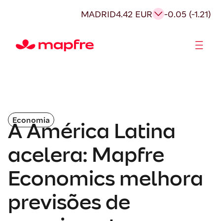
MADRID
4.42 EUR
-0.05 (-1.21)
Acionistas e Investidores
Governança Corporativa
Economia
A América Latina
acelera: Mapfre
Economics melhora
previsões de