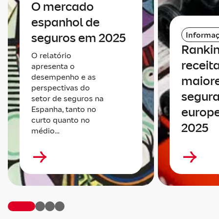
O mercado
espanhol de
Informaç
seguros em 2025
Rankin
O relatório
receit
apresenta o
desempenho e as
maiore
perspectivas do
segur
setor de seguros na
Espanha, tanto no
europ
curto quanto no
2025
médio…