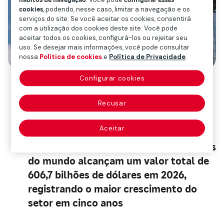
hábitos de navegação
. Você pode
configurar esses
cookies
, podendo, nesse caso, limitar a navegação e os
serviços do site. Se você aceitar os cookies, consentirá
com a utilização dos cookies deste site. Você pode
aceitar todos os cookies, configurá-los ou rejeitar seu
uso. Se desejar mais informações, você pode consultar
nossa
Política de cookies
e
Política de Privacidade
.
O Grupo aumenta em 14% o valor de
Configurar cookies
sua marca global (5,3 bilhões de
dólares em 2026) e sobe para a 31ª
Recusar
posição no ranking das marcas de
Aceitar
seguros mais valiosas do mundo
As 100 marcas de seguros mais valiosas
do mundo alcançam um valor total de
606,7 bilhões de dólares em 2026,
registrando o maior crescimento do
setor em cinco anos