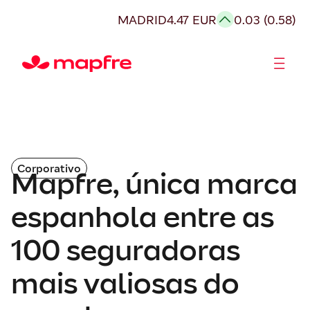
MADRID
4.47 EUR
0.03 (0.58)
Acionistas e Investidores
Governança Corporativa
Corporativo
Mapfre, única marca
espanhola entre as
100 seguradoras
mais valiosas do