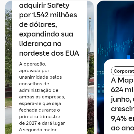
adquirir Safety
por 1.542 milhões
de dólares,
expandindo sua
liderança no
nordeste dos EUA
A operação,
aprovada por
Corporat
unanimidade pelos
A Map
conselhos de
624 mi
administração de
ambas as empresas,
junho,
espera-se que seja
cresci
fechada durante o
primeiro trimestre
9,4% e
de 2027 e dará lugar
ao ano
à segunda maior...