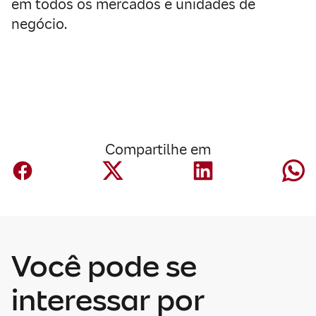
em todos os mercados e unidades de
negócio.
Compartilhe em
Você pode se
Corporativo
A Mapfre anuncia
interessar por
um acordo para