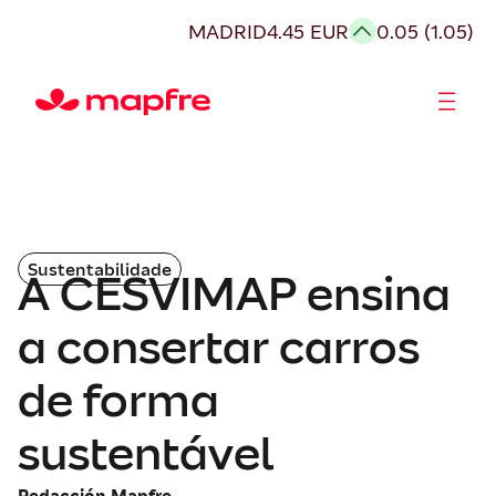
MADRID
4.45 EUR
0.05 (1.05)
Acionistas e Investidores
Governança Corporativa
Sustentabilidade
A CESVIMAP ensina
a consertar carros
de forma
sustentável
Redacción Mapfre