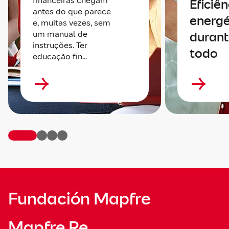
financeiras chegam
Eficiên
antes do que parece
energé
e, muitas vezes, sem
um manual de
durant
instruções. Ter
todo
educação fin...
Fundación Mapfre
Mapfre Re