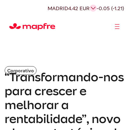
MADRID
4.42 EUR
-0.05 (-1.21)
Acionistas e Investidores
Governança Corporativa
Corporativo
“Transformando-nos
para crescer e
melhorar a
rentabilidade”, novo