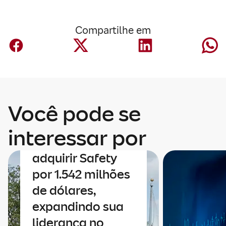
Compartilhe em
Você pode se
Corporativo
A Mapfre anuncia
interessar por
um acordo para
adquirir Safety
por 1.542 milhões
de dólares,
expandindo sua
liderança no