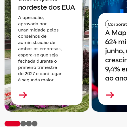
nordeste dos EUA
A operação,
aprovada por
Corporat
unanimidade pelos
A Map
conselhos de
624 mi
administração de
ambas as empresas,
junho,
espera-se que seja
cresci
fechada durante o
primeiro trimestre
9,4% e
de 2027 e dará lugar
ao ano
à segunda maior...