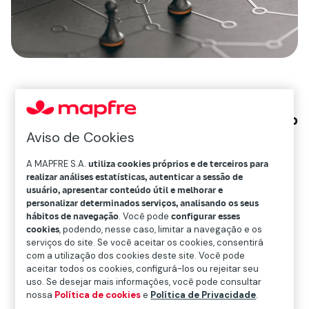
A assembleia geral aprova as
demonstrações financeiras do exercício
Aviso de Cookies
de 2018, e um dividendo bruto de 0,145
euros por ação, com o qual a Mapfre
A MAPFRE S.A.
utiliza cookies próprios e de terceiros para
disponibilizará 447 milhões de euros
realizar análises estatísticas, autenticar a sessão de
usuário, apresentar conteúdo útil e melhorar e
para retribuir aos seus acionistas.
personalizar determinados serviços, analisando os seus
O novo plano estratégico prevê
hábitos de navegação
. Você pode
configurar esses
cookies
, podendo, nesse caso, limitar a navegação e os
receitas de 30 bilhões em 2021 e um
serviços do site. Se você aceitar os cookies, consentirá
crescimento médio nos prêmios de 5%
com a utilização dos cookies deste site. Você pode
aceitar todos os cookies, configurá-los ou rejeitar seu
e o ROE médio de 10% para o triênio.
uso. Se desejar mais informações, você pode consultar
O negócio digital crescerá 41% nos três
nossa
Política de cookies
e
Política de Privacidade
.