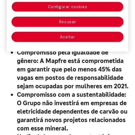
anos.
Configurar cookies
Potenciaremos o negócio de Vida, com
um crescimento médio dos prêmios de
Recusar
Vida risco de 8% anual.
A taxa combinada média dos três anos
Aceitar
será de 96%.
Compromisso pela igualdade de
gênero: A Mapfre está comprometida
em garantir que pelo menos 45% das
vagas em postos de responsabilidade
sejam ocupadas por mulheres em 2021.
Compromisso com a sustentabilidade:
O Grupo não investirá em empresas de
eletricidade dependentes de carvão ou
garantirá novos projetos relacionados
com esse mineral.