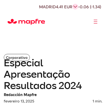
MADRID
4.41 EUR
-0.06 (-1.34)
Acionistas e Investidores
Governança Corporativa
Corporativo
Especial
Apresentação
Resultados 2024
Redacción Mapfre
fevereiro 13, 2025
1
min.