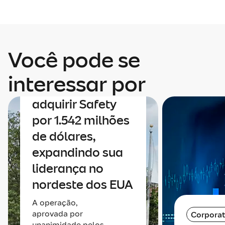
Você pode se
Corporativo
A Mapfre anuncia
interessar por
um acordo para
adquirir Safety
por 1.542 milhões
de dólares,
expandindo sua
liderança no
nordeste dos EUA
A operação,
aprovada por
Corporat
unanimidade pelos