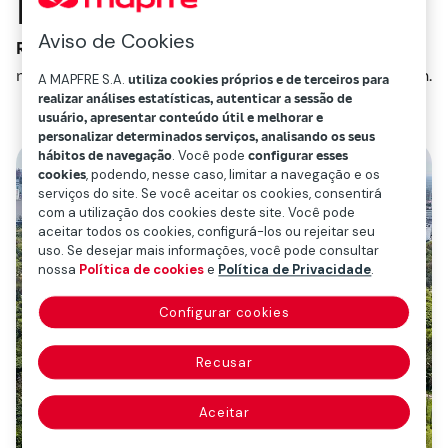
Brasil
Aviso de Cookies
Redacción Mapfre
novembro 8, 2018
1
min.
A MAPFRE S.A.
utiliza cookies próprios e de terceiros para
realizar análises estatísticas, autenticar a sessão de
usuário, apresentar conteúdo útil e melhorar e
personalizar determinados serviços, analisando os seus
hábitos de navegação
. Você pode
configurar esses
cookies
, podendo, nesse caso, limitar a navegação e os
serviços do site. Se você aceitar os cookies, consentirá
com a utilização dos cookies deste site. Você pode
aceitar todos os cookies, configurá-los ou rejeitar seu
uso. Se desejar mais informações, você pode consultar
nossa
Política de cookies
e
Política de Privacidade
.
Configurar cookies
Recusar
Aceitar