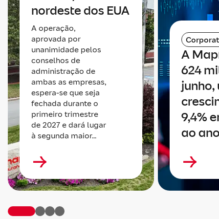
nordeste dos EUA
A operação,
aprovada por
Corporat
unanimidade pelos
A Map
conselhos de
624 mi
administração de
ambas as empresas,
junho,
espera-se que seja
cresci
fechada durante o
primeiro trimestre
9,4% e
de 2027 e dará lugar
ao ano
à segunda maior...