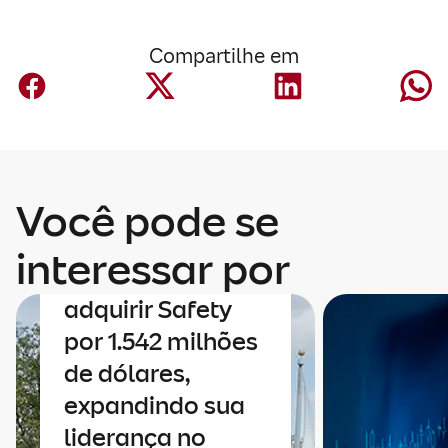
Compartilhe em
Você pode se
Corporativo
A Mapfre anuncia
interessar por
um acordo para
adquirir Safety
por 1.542 milhões
de dólares,
expandindo sua
liderança no