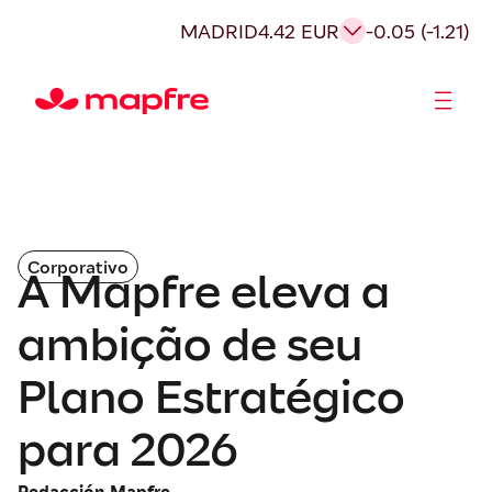
MADRID
4.42 EUR
-0.05 (-1.21)
Acionistas e Investidores
Governança Corporativa
Corporativo
A Mapfre eleva a
ambição de seu
Plano Estratégico
para 2026
Redacción Mapfre