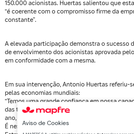
150.000 acionistas. Huertas salientou que esta
“é coerente com o compromisso firme da empr
constante”.
A elevada participação demonstra o sucesso d
de envolvimento dos acionistas aprovada pel
em conformidade com a mesma.
Em sua intervenção, Antonio Huertas referiu-
pelas economias mundiais:
“Temos uma grande confiança em nossa capacid
das taxas de juros e da disponibilidade sufic
ano, e isto dependerá da duração e intensidad
Aviso de Cookies
É neste contexto quando anunciou a atualizaçã