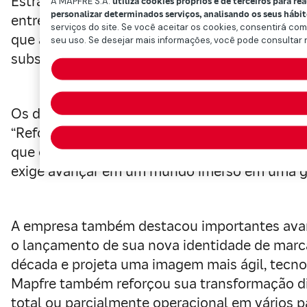
Estratégico 2024-2026. A Mapfre espera ultr
A MAPFRE S.A.
utiliza cookies próprios e de terceiros para re
personalizar determinados serviços, analisando os seus hábi
entre 93% e 94%, aumentando assim as exigên
serviços do site. Se você aceitar os cookies, consentirá com
que ambas as variáveis ​​serão condicionadas p
seu uso. Se desejar mais informações, você pode consultar
substancialmente, forçaria uma moderação da
Os demais compromissos financeiros, estraté
“Reforçamos hoje nossos compromissos a partir
que continua guiando nossos passos, mas tam
exige avançar em um mundo imerso em uma gra
A empresa também destacou importantes avan
o lançamento de sua nova identidade de marca
década e projeta uma imagem mais ágil, tecno
Mapfre também reforçou sua transformação dig
total ou parcialmente operacional em vários p