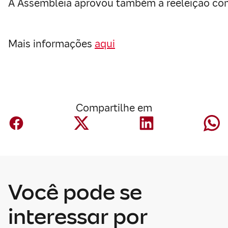
A Assembleia aprovou também a reeleição como
Mais informações
aqui
Compartilhe em
Você pode se
Corporativo
A Mapfre anuncia
interessar por
um acordo para