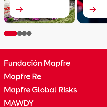
Fundación Mapfre
Mapfre Re
Mapfre Global Risks
MAWDY