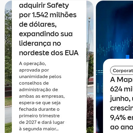
adquirir Safety
por 1.542 milhões
de dólares,
expandindo sua
liderança no
nordeste dos EUA
A operação,
aprovada por
Corporat
unanimidade pelos
A Map
conselhos de
624 mi
administração de
ambas as empresas,
junho,
espera-se que seja
cresci
fechada durante o
primeiro trimestre
9,4% e
de 2027 e dará lugar
ao ano
à segunda maior...