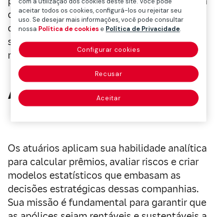
para manter a competitividade e a eficiência
com a utilização dos cookies deste site. Você pode
aceitar todos os cookies, configurá-los ou rejeitar seu
das organizações. Neste artigo,
uso. Se desejar mais informações, você pode consultar
destacaremos algumas das profissões que
nossa
Política de cookies
e
Política de Privacidade
.
sustentam o dia a dia de uma seguradora…
Configurar cookies
mas existem muitas mais.
Recusar
A ciência dos números
Aceitar
Os atuários aplicam sua habilidade analítica
para calcular prêmios, avaliar riscos e criar
modelos estatísticos que embasam as
decisões estratégicas dessas companhias.
Sua missão é fundamental para garantir que
as apólices sejam rentáveis e sustentáveis a