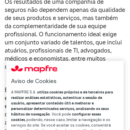
Os resultados de uma companhia de
seguros não dependem apenas da qualidade
de seus produtos e serviços, mas também
da complementaridade de sua equipe
profissional. O funcionamento ideal exige
um conjunto variado de talentos, que inclui
atuários, profissionais de TI, advogados,
médicos e economistas, entre muitos
outros.
Aviso de Cookies
Esses especialistas desempenham papéis
A MAPFRE S.A.
utiliza cookies próprios e de terceiros para
essenciais para proteger e garantir o bem-
realizar análises estatísticas, autenticar a sessão de
usuário, apresentar conteúdo útil e melhorar e
estar dos clientes, adaptando-se
personalizar determinados serviços, analisando os seus
continuamente aos novos desafios e
hábitos de navegação
. Você pode
configurar esses
cookies
, podendo, nesse caso, limitar a navegação e os
aproveitando as oportunidades emergentes
serviços do site. Se você aceitar os cookies, consentirá