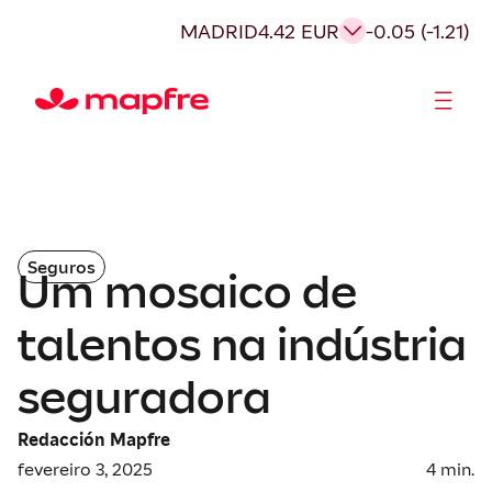
MADRID
4.42 EUR
-0.05 (-1.21)
Acionistas e Investidores
Governança Corporativa
Seguros
Um mosaico de
talentos na indústria
seguradora
Redacción Mapfre
fevereiro 3, 2025
4
min.