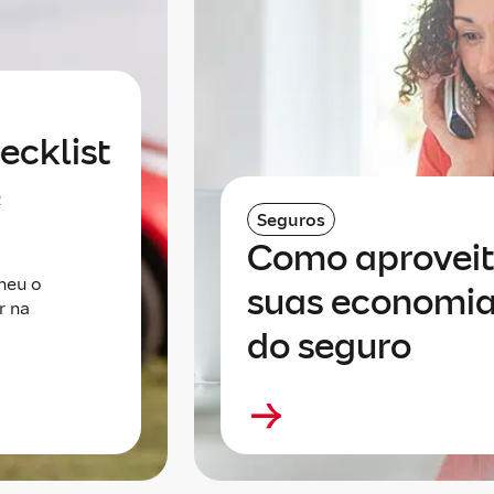
ecklist
ê
Seguros
Como aprovei
heu o
suas economia
r na
do seguro