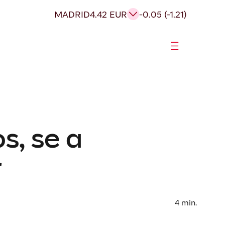
MADRID
4.42 EUR
-0.05 (-1.21)
s, se a
r
4
min.