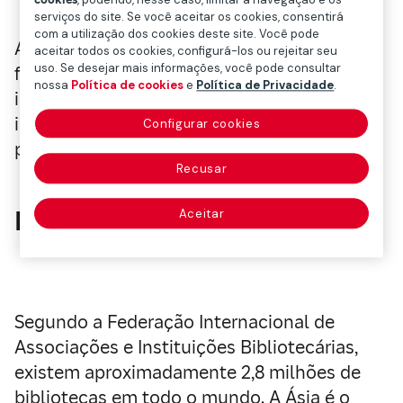
cookies
, podendo, nesse caso, limitar a navegação e os
serviços do site. Se você aceitar os cookies, consentirá
com a utilização dos cookies deste site. Você pode
Atualmente, as bibliotecas cumprem
aceitar todos os cookies, configurá-los ou rejeitar seu
uso. Se desejar mais informações, você pode consultar
funções essenciais: promovem o acesso à
nossa
Política de cookies
e
Política de Privacidade
.
informação nas comunidades que atendem,
incentivam a leitura e zelam pela
Configurar cookies
propriedade intelectual.
Recusar
Bibliotecas no mundo
Aceitar
Segundo a Federação Internacional de
Associações e Instituições Bibliotecárias,
existem aproximadamente 2,8 milhões de
bibliotecas em todo o mundo. A Ásia é o