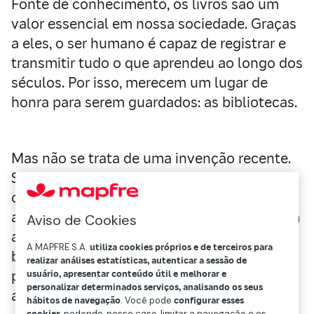
Fonte de conhecimento, os livros são um
valor essencial em nossa sociedade. Graças
a eles, o ser humano é capaz de registrar e
transmitir tudo o que aprendeu ao longo dos
séculos. Por isso, merecem um lugar de
honra para serem guardados: as bibliotecas.
Mas não se trata de uma invenção recente.
Sabe-se que esses espaços surgiram na
cultura mesopotâmica por volta de 3.000
a.C., para conservar tabuletas de argila. Com
Aviso de Cookies
a invenção da imprensa, foram construídas
A MAPFRE S.A.
utiliza cookies próprios e de terceiros para
bibliotecas destinadas a estudiosos, e foi a
realizar análises estatísticas, autenticar a sessão de
partir do Renascimento que passaram a ser
usuário, apresentar conteúdo útil e melhorar e
personalizar determinados serviços, analisando os seus
acessíveis a todas as pessoas.
hábitos de navegação
. Você pode
configurar esses