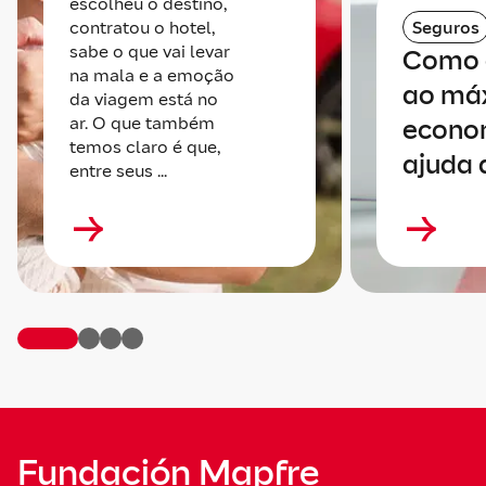
escolheu o destino,
contratou o hotel,
Seguros
sabe o que vai levar
Como 
na mala e a emoção
ao má
da viagem está no
ar. O que também
econo
temos claro é que,
ajuda 
entre seus ...
Fundación Mapfre