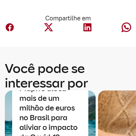
Compartilhe em
Você pode se
COVID-19
Fundación
interessar por
Mapfre aloca
mais de um
milhão de euros
no Brasil para
aliviar o impacto