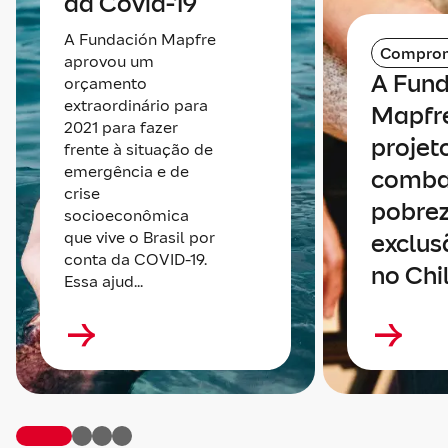
da Covid-19
A Fundación Mapfre
Compro
aprovou um
A Fun
orçamento
extraordinário para
Mapfre
2021 para fazer
projet
frente à situação de
emergência e de
comba
crise
pobrez
socioeconômica
que vive o Brasil por
exclus
conta da COVID-19.
no Chi
Essa ajud...