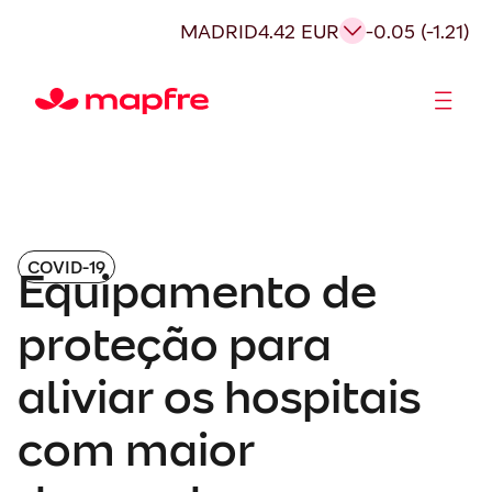
MADRID
4.42 EUR
-0.05 (-1.21)
Acionistas e Investidores
Governança Corporativa
COVID-19
Equipamento de
proteção para
aliviar os hospitais
com maior