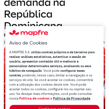
demanda na
República
Dominicana
Redacción Mapfre
junho 17, 2020
2
min.
Aviso de Cookies
A MAPFRE S.A.
utiliza cookies próprios e de terceiros para
realizar análises estatísticas, autenticar a sessão de
usuário, apresentar conteúdo útil e melhorar e
personalizar determinados serviços, analisando os seus
hábitos de navegação
. Você pode
configurar esses
cookies
, podendo, nesse caso, limitar a navegação e os
serviços do site. Se você aceitar os cookies, consentirá
com a utilização dos cookies deste site. Você pode
aceitar todos os cookies, configurá-los ou rejeitar seu
uso. Se desejar mais informações, você pode consultar
nossa
Política de cookies
e
Política de Privacidade
.