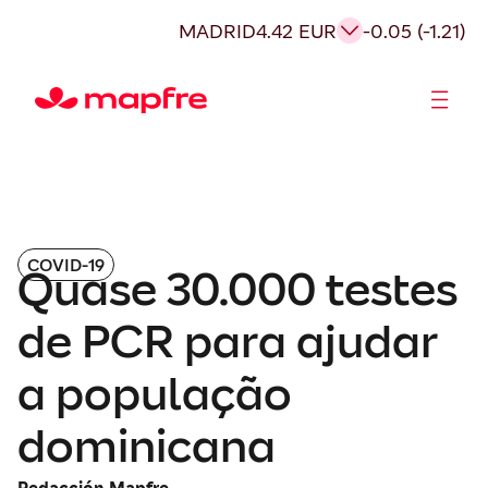
MADRID
4.42 EUR
-0.05 (-1.21)
Acionistas e Investidores
Governança Corporativa
COVID-19
Quase 30.000 testes
de PCR para ajudar
a população
dominicana
Redacción Mapfre