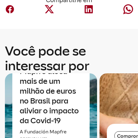
Compartilhe em
Você pode se
COVID-19
Fundación
interessar por
Mapfre aloca
mais de um
milhão de euros
no Brasil para
aliviar o impacto
da Covid-19
A Fundación Mapfre
Compro