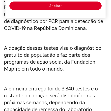
A Fundación Mapfre e o Centro Financeiro
Aceitar
BHD León já entregaram o primeiro lote de
um total de 28.800 testes de confirmação
de diagnóstico por PCR para a detecção de
COVID-19 na República Dominicana.
A doação desses testes visa o diagnóstico
gratuito da população e faz parte dos
programas de ação social da Fundación
Mapfre em todo o mundo.
A primeira entrega foi de 3.840 testes e o
restante da doação será distribuído nas
próximas semanas, dependendo da
capacidade de remessa do laboratório