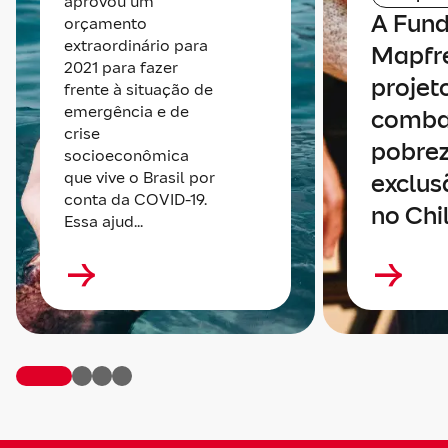
aprovou um
A Fun
orçamento
extraordinário para
Mapfre
2021 para fazer
projet
frente à situação de
emergência e de
comba
crise
pobrez
socioeconômica
que vive o Brasil por
exclus
conta da COVID-19.
no Chi
Essa ajud...