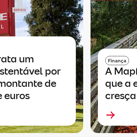
rata um
Finança
stentável por
A Mapf
 montante de
que a 
e euros
cresça