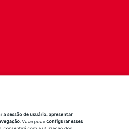
car a sessão de usuário, apresentar
navegação
. Você pode
configurar esses
s, consentirá com a utilização dos