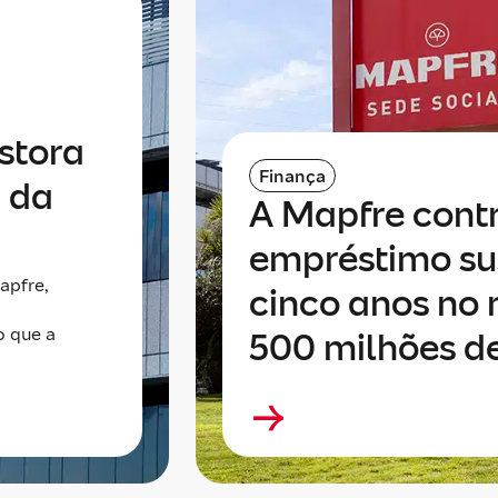
stora
Finança
a da
A Mapfre cont
empréstimo su
apfre,
cinco anos no
o que a
500 milhões d