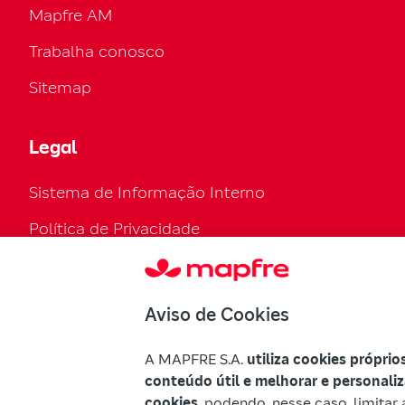
Mapfre AM
Trabalha conosco
Sitemap
Legal
Sistema de Informação Interno
Política de Privacidade
Política de cookies
Configurar cookies
Aviso de Cookies
Regulamento Legal
A MAPFRE S.A.
utiliza cookies próprio
Accesibilidade
conteúdo útil e melhorar e personali
cookies
, podendo, nesse caso, limitar