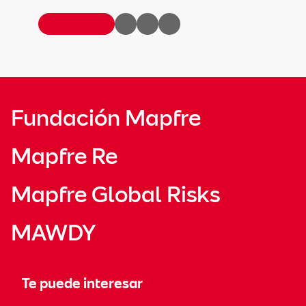
Fundación Mapfre
Mapfre Re
Mapfre Global Risks
MAWDY
Te puede interesar